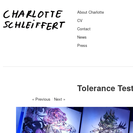
About Charlotte
CV
Contact
News
Press
Tolerance Tes
« Previous
/
Next »