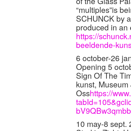
of the Glass Pa
“multiples”is b
SCHUNCK by a se
produced in an e
https://schunck
beeldende-kunst
6 october-26 ja
Opening 5 octo
Sign Of The Ti
kunst, Museum 
Oss
https://ww
tabId=105&gc
bV9QBw3qmbb
10 may-8 sept.