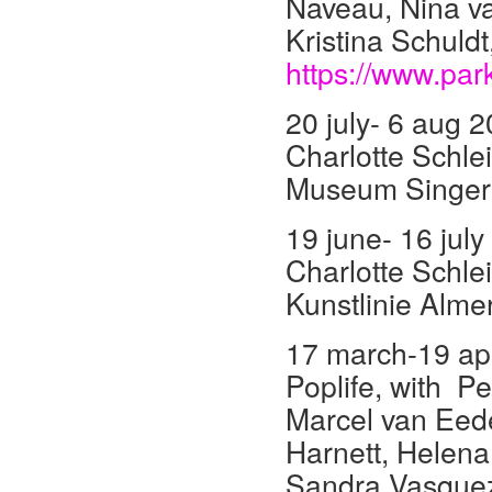
Naveau, Nina v
Kristina Schuldt
https://www.park
20 july- 6 aug 
Charlotte Schlei
Museum Singer 
19 june- 16 jul
Charlotte Schlei
Kunstlinie Almer
17 march-19 apr
Poplife, with P
Marcel van Eede
Harnett, Helena 
Sandra Vasquez 