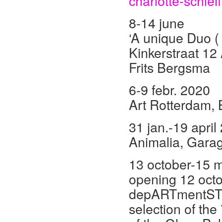
charlotte-schleif
8-14 june
‘A unique Duo (
Kinkerstraat 1
Frits Bergsma
6-9 febr. 2020
Art Rotterdam, 
31 jan.-19 april
Animalia, Gara
13 october-15 
opening 12 oct
depARTmentSTOR
selection of the