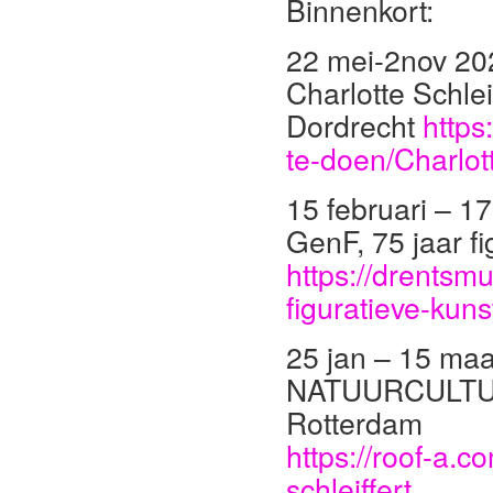
Binnenkort:
22 mei-2nov 20
Charlotte Schle
Dordrecht
https
te-doen/Charlott
15 februari – 1
GenF, 75 jaar f
https://drentsm
figuratieve-kuns
25 jan – 15 maa
NATUURCULTUUR 
Rotterdam
https://roof-a.c
schleiffert