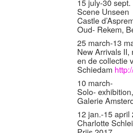
15 july-30 sept.
Scene Unseen
Castle d’Aspre
Oud- Rekem, B
25 march-13 m
New Arrivals II,
en de collectie
Schiedam
http:
10 march-
Solo- exhibition
Galerie Amste
12 jan.-15 april
Charlotte Schle
Prijs 2017