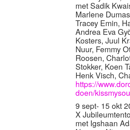
met Sadik Kwais
Marlene Dumas,
Tracey Emin, Ha
Andrea Eva Györ
Kosters, Juul Kr
Nuur, Femmy Ott
Roosen, Charlott
Stokker, Koen T
Henk Visch, Char
https://www.dor
doen/kissmysou
9 sept- 15 okt 
X Jubileumtento
met Igshaan Ad