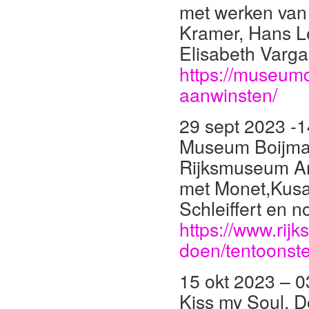
met werken van 
Kramer, Hans Le
Elisabeth Varg
https://museumde
aanwinsten/
29 sept 2023 -1
Museum Boijma
Rijksmuseum A
met Monet,Kusa
Schleiffert en 
https://www.rij
doen/tentoonste
15 okt 2023 – 
Kiss my Soul, 